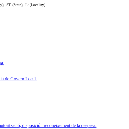
ry),
ST: (State),
L: (Locality)
nt.
ta de Govern Local.
torització, disposició i reconeixement de la despesa.