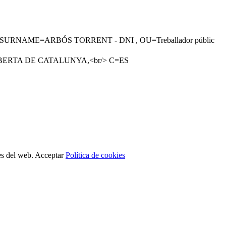
RNAME=ARBÓS TORRENT - DNI , OU=Treballador públic
IO OBERTA DE CATALUNYA,<br/> C=ES
es del web.
Acceptar
Política de cookies