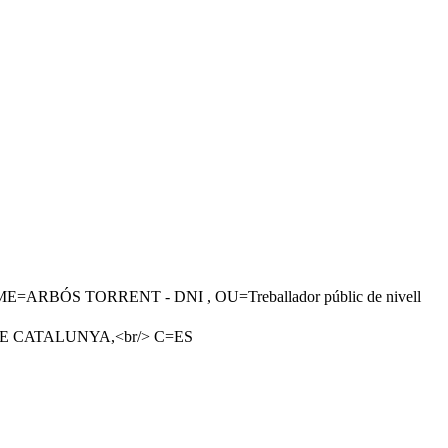
S TORRENT - DNI , OU=Treballador públic de nivell
A DE CATALUNYA,<br/> C=ES