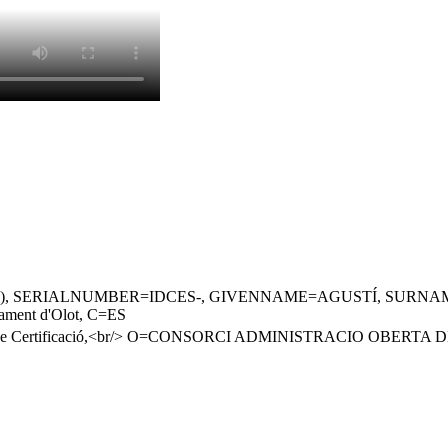
 SERIALNUMBER=IDCES-, GIVENNAME=AGUSTÍ, SURNAME=ARBÓ
ment d'Olot, C=ES
ics de Certificació,<br/> O=CONSORCI ADMINISTRACIO OBERT