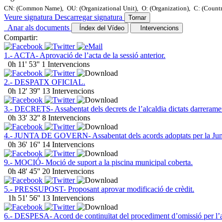
CN: (Common Name),
OU: (Organizational Unit),
O: (Organization),
C: (Count
Veure signatura
Descarregar signatura
Tornar
Anar als documents
Índex del Vídeo
Intervencions
Compartir:
1.- ACTA- Aprovació de l’acta de la sessió anterior.
0h 11' 53''
1 Intervencions
2.- DESPATX OFICIAL.
0h 12' 39''
13 Intervencions
3.- DECRETS- Assabentat dels decrets de l’alcaldia dictats darrerame
0h 33' 32''
8 Intervencions
4.- JUNTA DE GOVERN- Assabentat dels acords adoptats per la Jun
0h 36' 16''
14 Intervencions
9.- MOCIÓ- Moció de suport a la piscina municipal coberta.
0h 48' 45''
20 Intervencions
5.- PRESSUPOST- Proposant aprovar modificació de crèdit.
1h 51' 56''
13 Intervencions
6.- DESPESA- Acord de continuïtat del procediment d’omissió per l’au