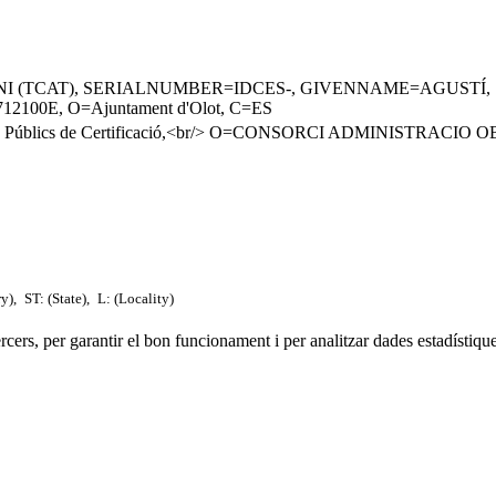
 (TCAT), SERIALNUMBER=IDCES-, GIVENNAME=AGUSTÍ, SU
1712100E, O=Ajuntament d'Olot, C=ES
eis Públics de Certificació,<br/> O=CONSORCI ADMINISTRAC
ry),
ST: (State),
L: (Locality)
tercers, per garantir el bon funcionament i per analitzar dades estadístiqu