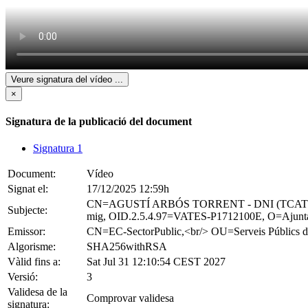
Veure signatura del vídeo
...
×
Signatura de la publicació del document
Signatura 1
Document:
Vídeo
Signat el:
17/12/2025 12:59h
CN=AGUSTÍ ARBÓS TORRENT - DNI (TCAT),
Subjecte:
mig, OID.2.5.4.97=VATES-P1712100E, O=Ajunta
Emissor:
CN=EC-SectorPublic,<br/> OU=Serveis Públ
Algorisme:
SHA256withRSA
Vàlid fins a:
Sat Jul 31 12:10:54 CEST 2027
Versió:
3
Validesa de la
Comprovar validesa
signatura: