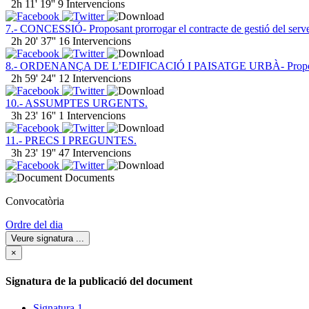
2h 11' 19''
9 Intervencions
7.- CONCESSIÓ- Proposant prorrogar el contracte de gestió del serve
2h 20' 37''
16 Intervencions
8.- ORDENANÇA DE L’EDIFICACIÓ I PAISATGE URBÀ- Proposant
2h 59' 24''
12 Intervencions
10.- ASSUMPTES URGENTS.
3h 23' 16''
1 Intervencions
11.- PRECS I PREGUNTES.
3h 23' 19''
47 Intervencions
Documents
Convocatòria
Ordre del dia
Veure signatura
...
×
Signatura de la publicació del document
Signatura 1