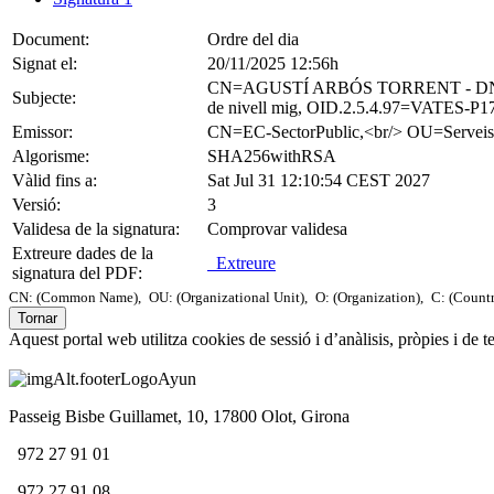
Document:
Ordre del dia
Signat el:
20/11/2025 12:56h
CN=AGUSTÍ ARBÓS TORRENT - DNI
Subjecte:
de nivell mig, OID.2.5.4.97=VATES-P
Emissor:
CN=EC-SectorPublic,<br/> OU=Serv
Algorisme:
SHA256withRSA
Vàlid fins a:
Sat Jul 31 12:10:54 CEST 2027
Versió:
3
Validesa de la signatura:
Comprovar validesa
Extreure dades de la
Extreure
signatura del PDF:
CN: (Common Name),
OU: (Organizational Unit),
O: (Organization),
C: (Count
Tornar
Aquest portal web utilitza cookies de sessió i d’anàlisis, pròpies i de 
Passeig Bisbe Guillamet, 10, 17800 Olot, Girona
972 27 91 01
972 27 91 08